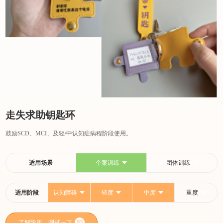
走失求助钥匙环
鼓励SCD、MCI、及轻/中认知症病程阶段使用。
适用场景
个案训练
团体训练
适用阶段
认知障碍
轻度
中度
重度
了解阶段，测试一下