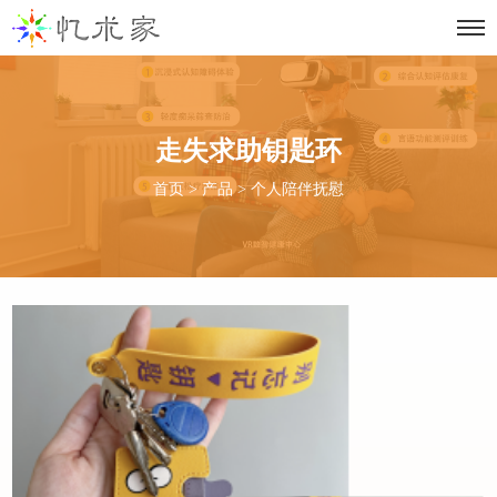
走失求助钥匙环
首页
>
产品
>
个人陪伴抚慰