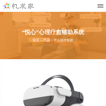
“悦心”心理疗愈辅助系统
首页
>
产品
>
个人陪伴抚慰