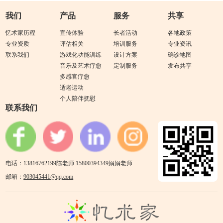
我们
产品
服务
共享
忆术家历程
宣传体验
长者活动
各地政策
专业资质
评估相关
培训服务
专业资讯
联系我们
游戏化功能训练
设计方案
确诊地图
音乐及艺术疗愈
定制服务
发布共享
多感官疗愈
适老运动
个人陪伴抚慰
联系我们
电话：13816762199陈老师 15800394349娟娟老师
邮箱：
903045441@qq.com