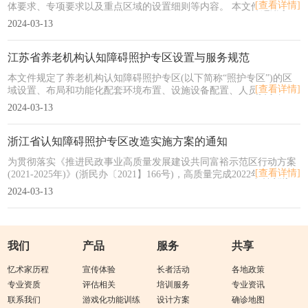
[查看详情]
体要求、专项要求以及重点区域的设置细则等内容。 本文件适用于养
老机构进行认知障碍友好环境设置时使用。
2024-03-13
江苏省养老机构认知障碍照护专区设置与服务规范
本文件规定了养老机构认知障碍照护专区(以下简称“照护专区”)的区
[查看详情]
域设置、布局和功能化配套环境布置、设施设备配置、人员要求、服
务要求、服务评价与改进。 本文件适用于养老机构认知障碍照护专区
2024-03-13
的设置和服务。
浙江省认知障碍照护专区改造实施方案的通知
为贯彻落实《推进民政事业高质量发展建设共同富裕示范区行动方案
[查看详情]
(2021-2025年)》(浙民办〔2021】166号)，高质量完成2022年省政府确
定的新增认知障碍照护专区床位建设民生实事，特制定《浙江省认知
2024-03-13
障碍照护专区改造实施方案》。
我们
产品
服务
共享
忆术家历程
宣传体验
长者活动
各地政策
专业资质
评估相关
培训服务
专业资讯
联系我们
游戏化功能训练
设计方案
确诊地图