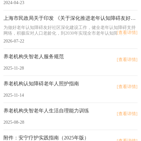
知障碍照护服务工作的通知》（沪民养老发〔2019〕4号），现就开
2024-04-23
展老年认知障碍友好社区建设试点有关事项通知。
上海市民政局关于印发 《关于深化推进老年认知障碍友好社区建设的实施方案(2025一2030年)》的通知
为做好老年认知障碍友好社区深化建设工作，健全老年认知障碍支持
[查看详情]
网络，积极应对人口老龄化，到2030年实现全市老年认知障碍社区干
预机制全面有效建立，认知障碍老年人及其家庭在社区普遍能便捷获
2026-07-22
得支持关爱，老年认知障碍友好城市基本建成，根据国家卫生健康委
等15个部门《关于印发(应对老年期痴呆国家行动计划(2024一2030
年)〉的通知》等文件，结合本市实际，制定本实 施方案。
养老机构失智老人服务规范
[查看详情]
2025-11-28
养老机构认知障碍老年人照护指南
[查看详情]
2025-11-14
养老机构失智老年人生活自理能力训练
[查看详情]
2025-08-28
附件：安宁疗护实践指南（2025年版）
[查看详情]