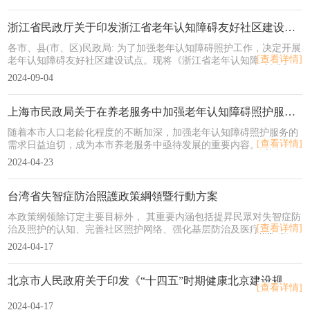
不承担识别专利的责任。本文件由桂林市市场监督管理局提出并宣
贯。本文件由广西养老服务标准化技术委员会归口。本文件起草单
位：桂林夕阳红养老中心。本文件主要起草人：黄华雄、阮志勇、胡
浙江省民政厅关于印发浙江省老年认知障碍友好社区建设试点方案的通知
忠新、吴盛强、熊晓燕、文晓剑、黄秋萍、王丽、莫小红、张广川。
各市、县(市、区)民政局: 为了加强老年认知障碍照护工作，决定开展
本文件界定了养老机构认知障碍症老年人照护服务涉及的术语和定义,
[查看详情]
老年认知障碍友好社区建设试点。现将《浙江省老年认知障碍友好社
规定了基本要求、环境要求设施设备要求、人员要求、服务项目及内
区建设试点方案》印发给你们，请高度重视，严格落实方案要求，认
容要求、服务评价与改进的要求。本文件适用于广西行政区域内养老
2024-09-04
真抓好试点推进。
机构认知障碍症老年人的照护服务。
上海市民政局关于在养老服务中加强老年认知障碍照护服务工作的通知
随着本市人口老龄化程度的不断加深，加强老年认知障碍照护服务的
[查看详情]
需求日益迫切，成为本市养老服务中亟待发展的重要内容。为回应社
会关切，满足群众需求，现就加强老年认知障碍照护服务工作通知。
2024-04-23
台湾省失智症防治照護政策綱領暨行動方案
本政策纲领除订定主要目标外， 其重要内涵包括提昇民眾对失智症防
[查看详情]
治及照护的认知、完善社区照护网络、强化基层防治及医疗照护服
务、发展人力资源强化服务知能、强化跨部门合作与资源整合、鼓励
2024-04-17
失智症相关研究与国际合作、保障权益等七大面向。
北京市人民政府关于印发《“十四五”时期健康北京建设规划》的通知
[查看详情]
2024-04-17