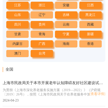
江苏
浙江
安徽
江西
山东
辽宁
吉林
黑龙江
四川
贵州
云南
西藏
甘肃
青海
宁夏
新疆
内蒙古
广西
海南
香港
澳门
台湾
全国
上海市民政局关于本市开展老年认知障碍友好社区建设试点的通知
为贯彻《上海市深化养老服务实施方案（2019—2022）》（沪府规
[查看详情]
〔2019〕26号），按照《上海市民政局关于在养老服务中加强老年认
知障碍照护服务工作的通知》（沪民养老发〔2019〕4号），现就开
2024-04-23
展老年认知障碍友好社区建设试点有关事项通知。