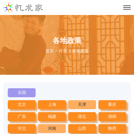
各地政策
首页
>
共享
>
各地政策
全国
北京
上海
天津
重庆
广东
福建
湖北
湖南
河北
河南
山西
陕西