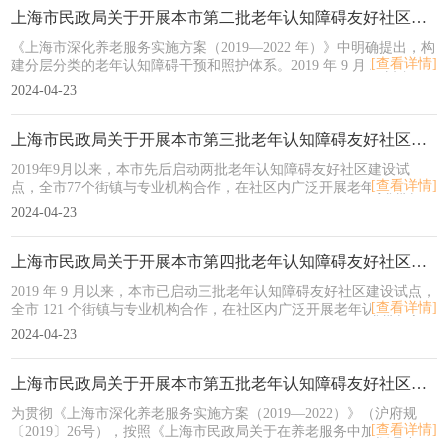
上海市民政局关于开展本市第二批老年认知障碍友好社区建设试点的通知
《上海市深化养老服务实施方案（2019—2022 年）》中明确提出，构
[查看详情]
建分层分类的老年认知障碍干预和照护体系。2019 年 9 月 21日，本
市启动首批认知障碍友好社区建设试点，一年来，首批试点街镇通过
2024-04-23
与专业组织和机构合作，在社区内广泛开展老年认知障碍的宣传教
育、风险测评、早期干预、家庭支持、资源链接和平台建设等探索，
取得了较好成效。市民政局决定继续开展试点工作。
上海市民政局关于开展本市第三批老年认知障碍友好社区建设试点的通知
2019年9月以来，本市先后启动两批老年认知障碍友好社区建设试
[查看详情]
点，全市77个街镇与专业机构合作，在社区内广泛开展老年认知障碍
的宣传教育、风险测评、早期干预、家庭支持、资源链接和平台建设
2024-04-23
等探索，取得了较好成效。 根据《上海市养老服务条例》要求以及市
政府确定的本市“十四五”期间该项工作实现“街镇全覆盖”的工作目
标，市民政局决定继续开展试点工作。
上海市民政局关于开展本市第四批老年认知障碍友好社区建设试点的通知
2019 年 9 月以来，本市已启动三批老年认知障碍友好社区建设试点，
[查看详情]
全市 121 个街镇与专业机构合作，在社区内广泛开展老年认知障碍的
宣传教育、风险测评、早期干预、家庭支持、资源链接和平台建设等
2024-04-23
探索，取得了较好成效。 根据《上海市养老服务条例》要求以及“十
四五”期间该项工作实现“街镇全覆盖”的要求，市民政局决定继续开展
试点工作。
上海市民政局关于开展本市第五批老年认知障碍友好社区建设试点的通知
为贯彻《上海市深化养老服务实施方案（2019—2022）》（沪府规
[查看详情]
〔2019〕26号），按照《上海市民政局关于在养老服务中加强老年认