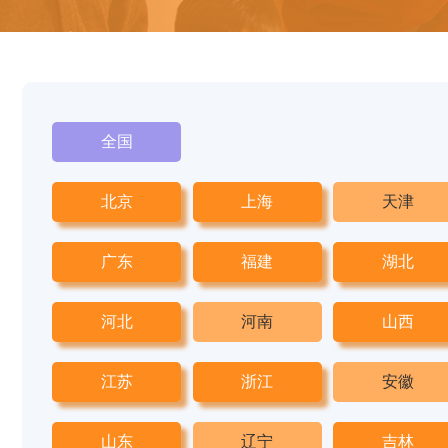
全国
北京
上海
天津
广东
福建
湖北
河北
河南
山西
江苏
浙江
安徽
山东
辽宁
吉林