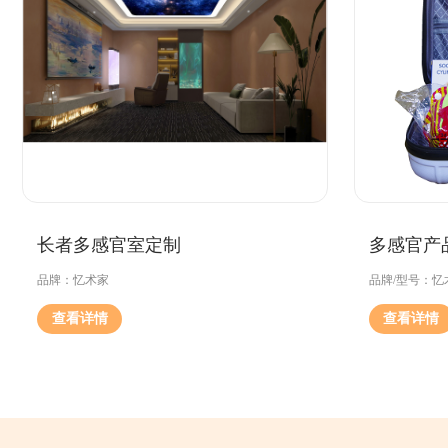
长者多感官室定制
多感官产
品牌：忆术家
品牌/型号：忆术家
查看详情
查看详情