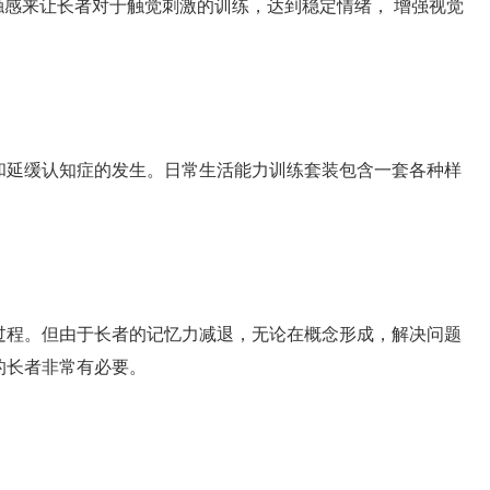
触感来让长者对于触觉刺激的训
练，达到稳定情绪， 增强视觉
和延缓认知症的发生。日常生活能力训练套装包含一套各种样
过程。但由于长者的记忆力减退，无论在概念形成，解决问题
的长者非常有必要。