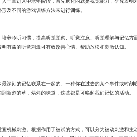
。人一旦进入中老年阶段，首先退化的就是视觉能力，研究表明
外形及不同的游戏训练方法来进行训练。
。培养聆听习惯，提
高听觉觉察、听觉注意、听觉理解与记忆方
表明有益的听觉刺激可有效改善心情、帮助放松和刺
激认知。
多最深刻的记忆联系在一
起的。一种你在过去的某个事件或时刻
闻到新割
的草，烘烤的味道，这些都是可唤起我们记忆的活动。
适宜机械刺激。根据作用
于被试的方式，可以分为被动刺激和主