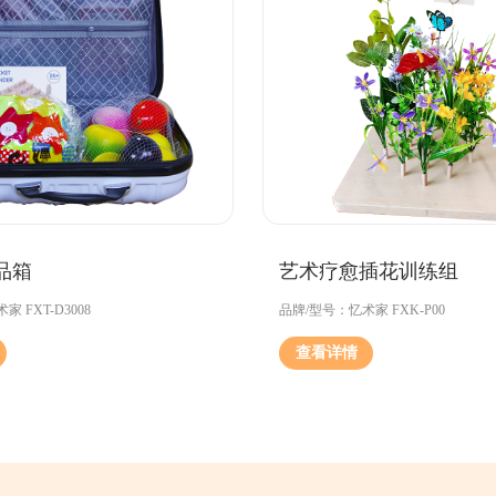
品箱
艺术疗愈插花训练组
 FXT-D3008
品牌/型号：忆术家 FXK-P00
查看详情