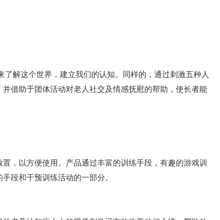
来了解这个世界，建立我们的认知。同样的，通过刺激五种人
，并借助于团体活动对老人社交及情感抚慰
的帮助，使长者能
放置，以方便使用。产品通过丰富的训练手段，有趣的游戏训
的手段和干预训练活动的一部分。