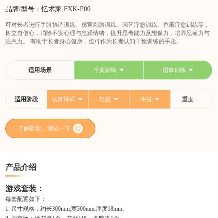
品牌/型号：忆术家 FXK-P00
可对长者进行手眼协调训练、感官刺激训练、园艺疗愈训练、香薰疗愈训练等，
树立自信心，消除不安心理与急躁情绪，提升思考能力及想像力，培养忍耐力与
注意力。 有助于长者身心健康，也可作为长者认知干预训练的手段。
适用场景
个案训练
团体训练
适用阶段
认知障碍
轻度
中度
重度
了解阶段，测试一下
产品介绍
游戏套装：
每套配置如下：
1. 尺寸规格：约长300mm,宽300mm,厚度18mm。