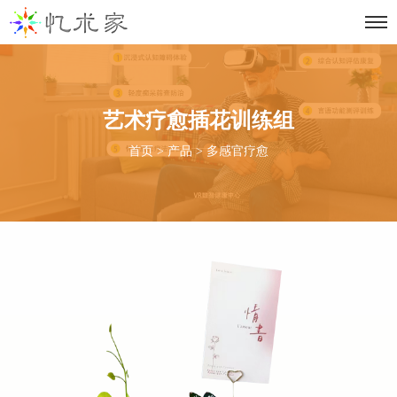
艺术疗愈插花训练组
首页
>
产品
>
多感官疗愈