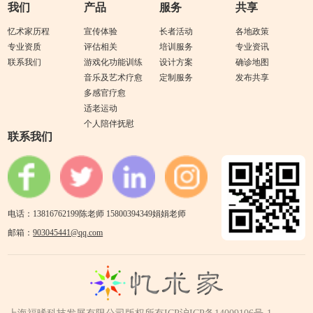
我们
产品
服务
共享
忆术家历程
宣传体验
长者活动
各地政策
专业资质
评估相关
培训服务
专业资讯
联系我们
游戏化功能训练
设计方案
确诊地图
音乐及艺术疗愈
定制服务
发布共享
多感官疗愈
适老运动
个人陪伴抚慰
联系我们
电话：13816762199陈老师 15800394349娟娟老师
邮箱：
903045441@qq.com