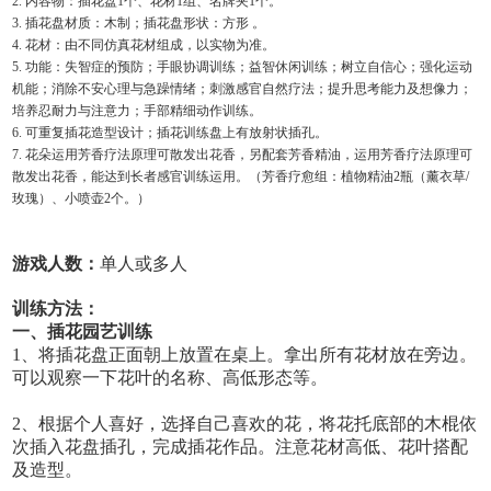
2. 内容物：插花盘1个、花材1组、名牌夹1个。
3. 插花盘材质：木制；插花盘形状：方形 。
4. 花材：由不同仿真花材组成，以实物为准。
5. 功能：失智症的预防；手眼协调训练；益智休闲训练；树立自信心；强化运动
机能；消除不安心理与急躁情绪；刺激感官自然疗法；提升思考能力及想像力；
培养忍耐力与注意力；手部精细动作训练。
6. 可重复插花造型设计；插花训练盘上有放射状插孔。
7. 花朵运用芳香疗法原理可散发出花香，另配套芳香精油，运用芳香疗法原理可
散发出花香，能达到长者感官训练运用。
（芳香疗愈组：
植物精油
2瓶（薰衣草/
玫瑰）、小喷壶2个。）
游戏人数：
单人或多人
训练方法
：
一、插花园艺训练
1、将插花盘正面朝上放置在桌上。拿出所有花材放在旁边。
可以观察一下花叶的名称、高低形态等。
2、根据个人喜好，选择自己喜欢的花，将花托底部的木棍依
次插入花盘插孔，完成插花作品。注意花材高低、花叶搭配
及造型。