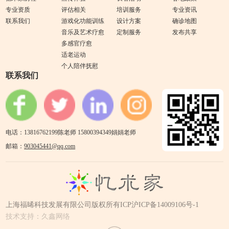
专业资质
评估相关
培训服务
专业资讯
联系我们
游戏化功能训练
设计方案
确诊地图
音乐及艺术疗愈
定制服务
发布共享
多感官疗愈
适老运动
个人陪伴抚慰
联系我们
电话：13816762199陈老师 15800394349娟娟老师
邮箱：
903045441@qq.com
上海福晞科技发展有限公司版权所有
ICP沪ICP备14009106号-1
技术支持：久鑫网络