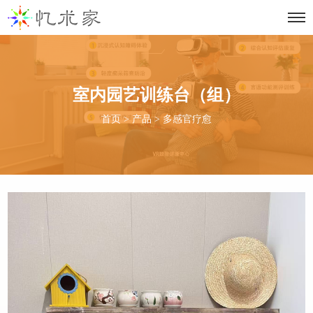
室内园艺训练台（组）
首页
>
产品
>
多感官疗愈